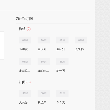
粉丝/订阅
粉丝
(7)
56网友3906315806
重庆知青二3460
重庆知青18295
人民影视台
abcd895727150
xiaolonnnn龙
刘一刀
订阅
(3)
人民影视台
我也来了56
５６美女主播