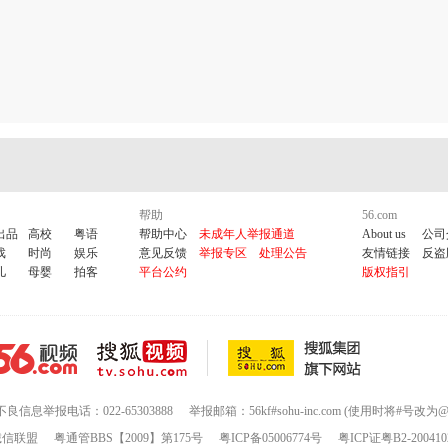
帮助
56.com
出品
高校
粤语
帮助中心
未成年人举报通道
About us
公司
戏
时尚
娱乐
意见反馈
举报专区
处理公告
友情链接
反盗
儿
母婴
拍客
平台公约
版权指引
不良信息举报电话：022-65303888
举报邮箱：56kf#sohu-inc.com (使用时将#号改为@
诚信联盟
粤通管BBS【2009】第175号
粤ICP备05006774号
粤ICP证粤B2-200410