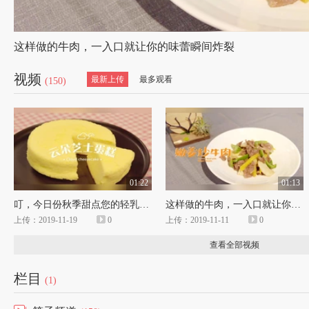
这样做的牛肉，一入口就让你的味蕾瞬间炸裂
视频
最新上传
最多观看
(150)
01:22
01:13
叮，今日份秋季甜点您的轻乳酪芝士蛋糕已新鲜出炉！
这样做的牛肉，一入口就让你的味蕾瞬间炸裂
上传：2019-11-19
0
上传：2019-11-11
0
查看全部视频
栏目
(1)