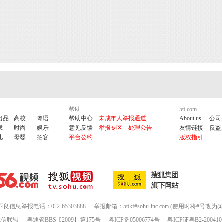
帮助
56.com
出品
高校
粤语
帮助中心
未成年人举报通道
About us
公司
戏
时尚
娱乐
意见反馈
举报专区
处理公告
友情链接
反盗
儿
母婴
拍客
平台公约
版权指引
不良信息举报电话：022-65303888
举报邮箱：56kf#sohu-inc.com (使用时将#号改为@
诚信联盟
粤通管BBS【2009】第175号
粤ICP备05006774号
粤ICP证粤B2-200410