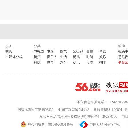
服务
分类
帮助
视频
电视剧
电影
综艺
56出品
高校
粤语
帮助
自媒体分成
搞笑
音乐人
生活
游戏
时尚
娱乐
意见
科技
教育
汽车
少儿
母婴
拍客
平台
不良信息举报电话：022-65303888
网络视听许可证1908336
中国互联网诚信联盟
粤通管BBS【2009】第
互联网药品信息服务资格证(粤)-非经营性-2023-0390
节目
粤公网安备 44010602000140号
中国互联网举报中心