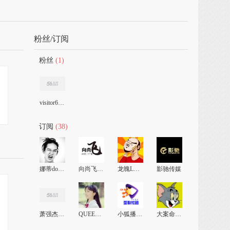
粉丝/订阅
粉丝
(1)
visitor653932257
订阅
(38)
娜蒂dokidoki新疆小公主
向尚飞影视传媒
龙魄Longpo
影驰传媒
萧强杰克逊
QUEENIE周玥
小狐播报人
大案命案要案在身