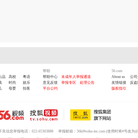
帮助
56.com
出品
高校
粤语
帮助中心
未成年人举报通道
About us
公司
戏
时尚
娱乐
意见反馈
举报专区
处理公告
友情链接
反盗
儿
母婴
拍客
平台公约
版权指引
不良信息举报电话：022-65303888
举报邮箱：56kf#sohu-inc.com (使用时将#号改为@