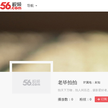
导航
老毕拍拍
IP属地：未知
拍天下万物，拍人间百态，摄影爱好者
订阅
播放数：
0
|
粉丝：
0