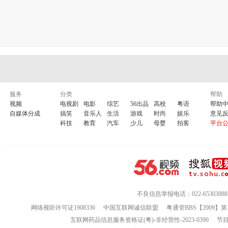
服务
分类
帮助
视频
电视剧
电影
综艺
56出品
高校
粤语
帮助
自媒体分成
搞笑
音乐人
生活
游戏
时尚
娱乐
意见
科技
教育
汽车
少儿
母婴
拍客
平台
不良信息举报电话：022-65303888
网络视听许可证1908336
中国互联网诚信联盟
粤通管BBS【2009】第
互联网药品信息服务资格证(粤)-非经营性-2023-0390
节目