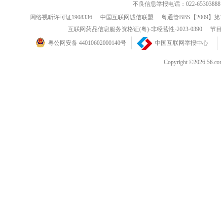
不良信息举报电话：022-65303888
网络视听许可证1908336
中国互联网诚信联盟
粤通管BBS【2009】第
互联网药品信息服务资格证(粤)-非经营性-2023-0390
节目
粤公网安备 44010602000140号
中国互联网举报中心
Copyright ©202