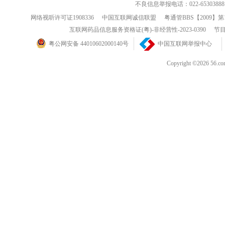
不良信息举报电话：022-65303888
网络视听许可证1908336
中国互联网诚信联盟
粤通管BBS【2009】第
互联网药品信息服务资格证(粤)-非经营性-2023-0390
节目
粤公网安备 44010602000140号
中国互联网举报中心
Copyright ©202