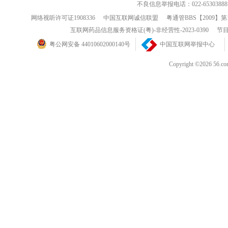
不良信息举报电话：022-65303888
网络视听许可证1908336
中国互联网诚信联盟
粤通管BBS【2009】第
互联网药品信息服务资格证(粤)-非经营性-2023-0390
节目
粤公网安备 44010602000140号
中国互联网举报中心
Copyright ©202