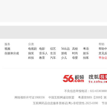
服务
分类
帮助
视频
电视剧
电影
综艺
56出品
高校
粤语
帮助
自媒体分成
搞笑
音乐人
生活
游戏
时尚
娱乐
意见
科技
教育
汽车
少儿
母婴
拍客
平台
不良信息举报电话：022-65303888
网络视听许可证1908336
中国互联网诚信联盟
粤通管BBS【2009】第
互联网药品信息服务资格证(粤)-非经营性-2023-0390
节目