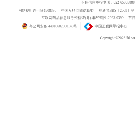
不良信息举报电话：022-65303888
网络视听许可证1908336
中国互联网诚信联盟
粤通管BBS【2009】第
互联网药品信息服务资格证(粤)-非经营性-2023-0390
节目
粤公网安备 44010602000140号
中国互联网举报中心
Copyright ©202