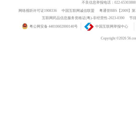
不良信息举报电话：022-65303888
网络视听许可证1908336
中国互联网诚信联盟
粤通管BBS【2009】第
互联网药品信息服务资格证(粤)-非经营性-2023-0390
节目
粤公网安备 44010602000140号
中国互联网举报中心
Copyright ©202