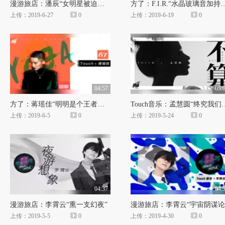
漫游旅店：潘辰“女明星被迫打开的随身包藏着怎样的秘密”
方了：F.I.R.“水晶玻璃
上传：2019-6-27
0
上传：2019-6-19
0
04:57
05:
方了：蒋瑶佳“明明是个王者，却低调得像个青铜 ”
Touch音乐：孟慧圆“终究我们
上传：2019-6-5
0
上传：2019-5-24
0
04:37
04:
漫游旅店：李霄云“熏一支幻夜”
漫游旅店：李霄云“宇宙阴谋论
上传：2019-5-5
0
上传：2019-4-30
0