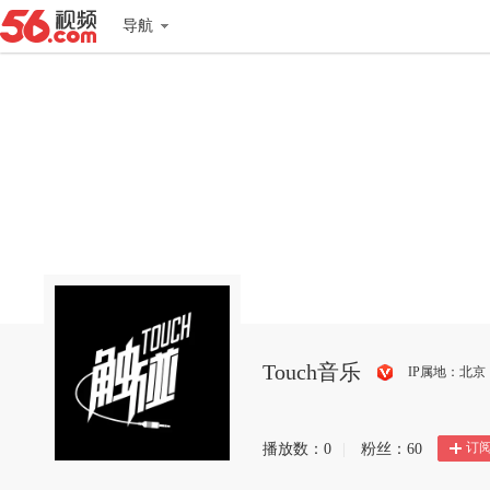
导航
Touch音乐
IP属地：北京
搜
狐
订
播放数：
0
|
粉丝：
60