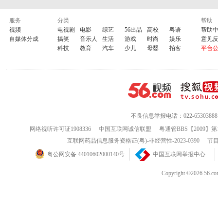
服务
分类
帮助
视频
电视剧
电影
综艺
56出品
高校
粤语
帮助
自媒体分成
搞笑
音乐人
生活
游戏
时尚
娱乐
意见
科技
教育
汽车
少儿
母婴
拍客
平台
不良信息举报电话：022-65303888
网络视听许可证1908336
中国互联网诚信联盟
粤通管BBS【2009】第
互联网药品信息服务资格证(粤)-非经营性-2023-0390
节目
粤公网安备 44010602000140号
中国互联网举报中心
Copyright ©202