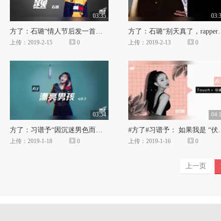
03:35
03:
方了：石璐“情人节后发一首给现实主义者的精神良曲”
方了：石璐“别天真了，
上传：2019-2-15
0
上传：2019-2-13
0
03:54
04:
方了：习谱予“因沉迷男色而诞生的作品”
#方了#习谱予： 如果
上传：2019-1-18
0
上传：2019-1-16
0
上一页