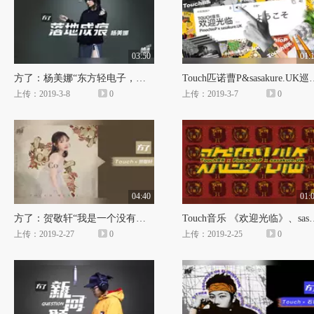
03:50
01:
方了：杨美娜“东方轻电子，星屑幻想量子场”
Touch匹诺曹P&sa
上传：2019-3-8
0
上传：2019-3-7
0
04:40
01:
方了：贺敬轩“我是一个没有感情的杀手”
Touch音乐 《欢迎光临》、s
上传：2019-2-27
0
上传：2019-2-25
0