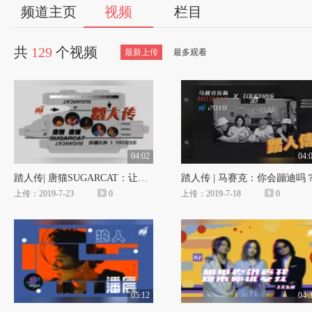
56
频道主页
视频
栏目
视
共
129
个视频
最新上传
最多观看
频
自
媒
04:02
04:
踏人传| 唐猫SUGARCAT：让我感受这夜晚一起吗
踏人传 | 马赛克：你会蹦迪吗
体
上传：2019-7-23
0
上传：2019-7-18
0
出
品
人
05:12
04: