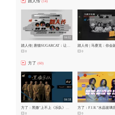
踏人传
(14)
04:02
踏人传| 唐猫SUGARCAT：让我感受这夜晚一起吗
踏人传 | 马赛克：你会
0
0
方了
(60)
04:18
方了：黑撒“上不上《乐队》都是你的夏天”
0
0