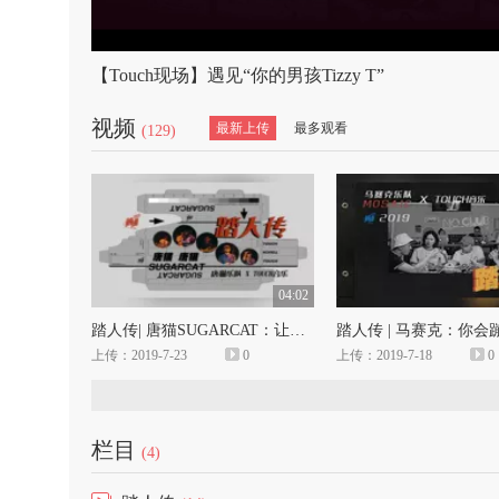
【Touch现场】遇见“你的男孩Tizzy T”
视频
最新上传
最多观看
(129)
04:02
踏人传| 唐猫SUGARCAT：让我感受这夜晚一起吗
踏人传 | 马赛克：你会
上传：2019-7-23
0
上传：2019-7-18
0
栏目
(4)