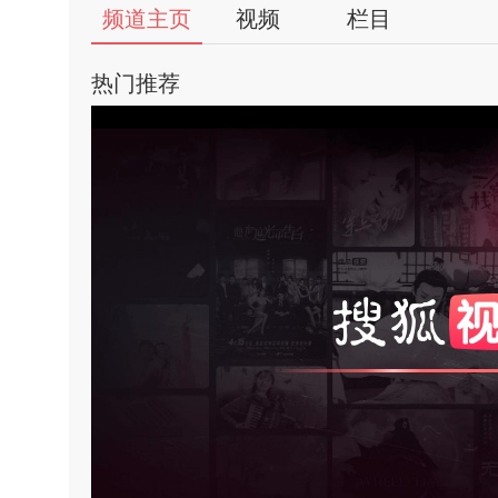
56
频道主页
视频
栏目
视
热门推荐
频
自
媒
体
亮
饱
出
对
品
人