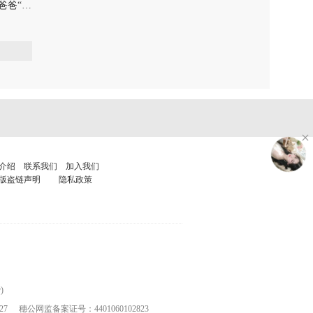
漫游旅店：张浴盐&草莓爸爸“有趣的灵魂终将相遇在网上冲浪”
漫游旅店：李霄云“熏一支幻夜”
漫游旅店：李霄云“宇宙阴
0
0
介绍
联系我们
加入我们
版盗链声明
隐私政策
)
27
穗公网监备案证号：4401060102823