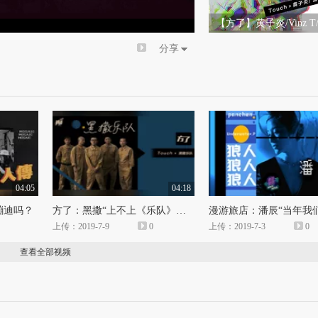
倍速
【方了】黄子炎/Vinz 
音乐好朋友的互怼日常
分享
04:05
04:18
蹦迪吗？
方了：黑撒“上不上《乐队》都是你的夏天”
上传：2019-7-9
0
上传：2019-7-3
0
查看全部视频