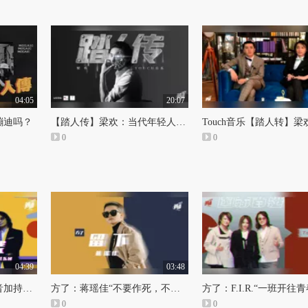
04:05
20:07
蹦迪吗？
【踏人传】梁欢：当代年轻人精神领袖缺失症
Touch音乐【踏人转】梁
0
0
04:39
03:48
方了：F.I.R.“水晶玻璃音加持的青春序曲”
方了：蒋瑶佳“不要作死，不要矫情，唱情歌也要保持冷酷”
0
0