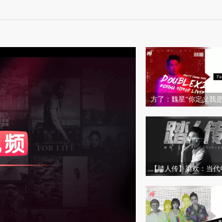
方了：魏星“你定义我是i
但我不玩人设”
度
标准
和度
100
比度
100
【踏人传】梁欢：当代
精神领袖缺失症