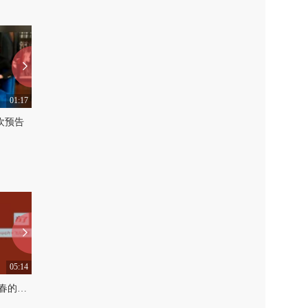
01:17
06:01
欢预告
【踏人传】徐良：“把音乐演给你看，把脑洞唱给你听”
0
0
05:14
04:57
方了：F.I.R.“一班开往青春的列车，检票中”
方了：蒋瑶佳“明明是个王者，却低调得像个青铜 ”
0
0