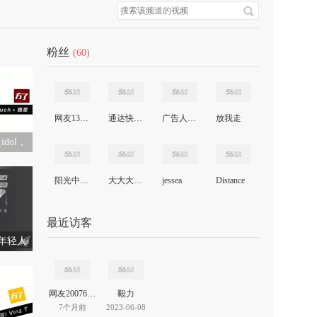
粉丝
(60)
网友13011590696124375
通达快车小玩家
广告人杨昆
放我走
dol，
阳光中的暖冬
大大大大怪
jessea
Distance
最近访客
年轻人
网友20076399849531965
毅力
7个月前
2023-06-08