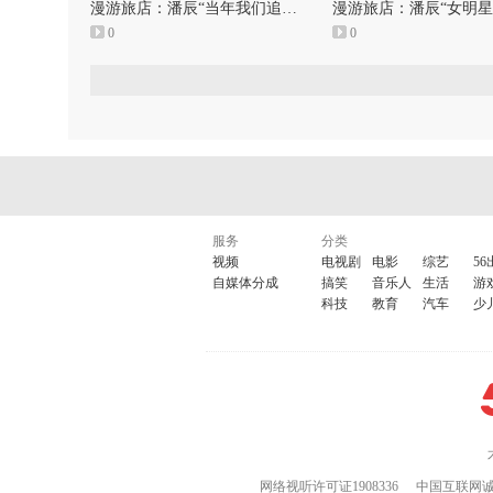
漫游旅店：潘辰“当年我们追过的快女，现在怎么样了”
0
0
服务
分类
视频
电视剧
电影
综艺
56
自媒体分成
搞笑
音乐人
生活
游
科技
教育
汽车
少
网络视听许可证1908336
中国互联网