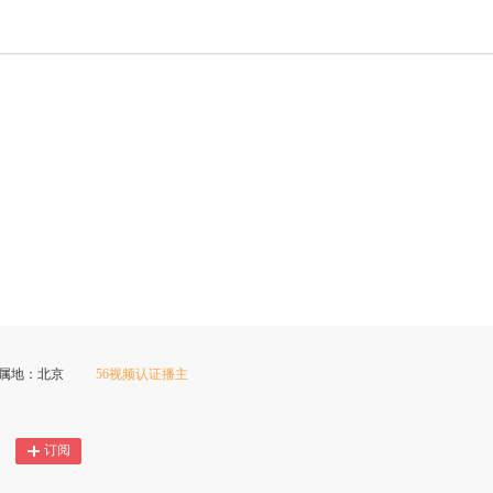
P属地：北京
56视频认证播主
订阅