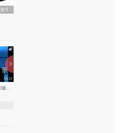
T/漫可：
05:33
05:12
漫游旅店：潘辰“当年我们追过的快女，现在怎么样了”
漫游旅店：潘辰“女明星被迫打开的随身包藏着怎样的秘密”
上传：2019-6-27
0
上传：2019-6-19
0