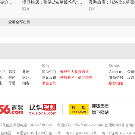
漫游旅店：潘辰“女明星被迫打开的随身包藏着怎样的秘密”
漫游旅店：张浴盐&草莓爸爸“月亮无法坠入爱河，星星得不到爱火”
0
0
查看全部栏目
帮助
56.com
出品
高校
粤语
帮助中心
未成年人举报通道
About us
公司
戏
时尚
娱乐
意见反馈
举报专区
处理公告
友情链接
反盗
儿
母婴
拍客
平台公约
版权指引
不良信息举报电话：022-65303888
举报邮箱：56kf#sohu-inc.com (使用时将#号改为@
诚信联盟
粤通管BBS【2009】第175号
粤ICP备05006774号
粤ICP证粤B2-200410