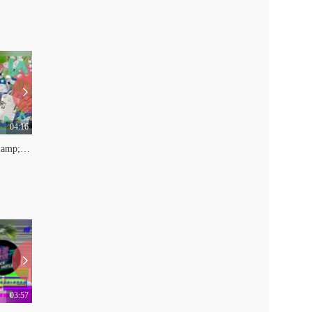
04:16
06:03
【Touch音乐】Vera魏瑾&amp;丑丑谈楚然：失眠夜开启你的异想世界
【Touch音乐】安全着陆：“混得好叫混，混得不好叫混混”
0
0
03:57
04:37