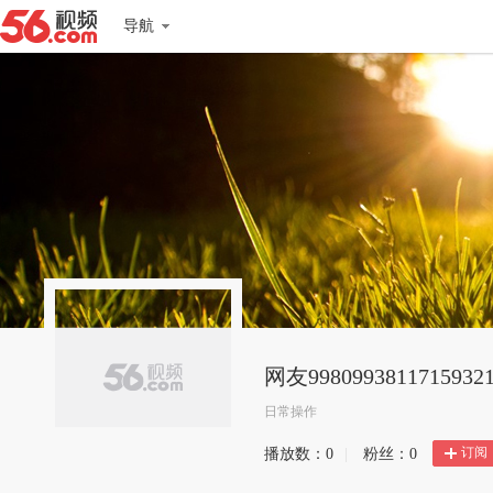
导航
网友9980993811715932
日常操作
订阅
播放数：
0
|
粉丝：
0