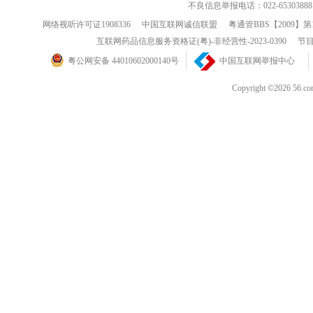
不良信息举报电话：022-65303888
网络视听许可证1908336
中国互联网诚信联盟
粤通管BBS【2009】第
互联网药品信息服务资格证(粤)-非经营性-2023-0390
节目
粤公网安备 44010602000140号
中国互联网举报中心
Copyright ©202