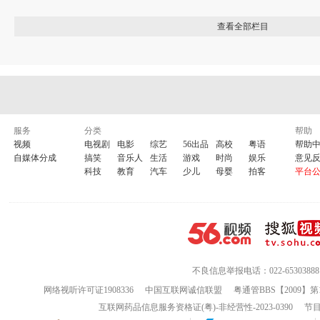
查看全部栏目
服务
分类
帮助
视频
电视剧
电影
综艺
56出品
高校
粤语
帮助
自媒体分成
搞笑
音乐人
生活
游戏
时尚
娱乐
意见
科技
教育
汽车
少儿
母婴
拍客
平台
不良信息举报电话：022-65303888
网络视听许可证1908336
中国互联网诚信联盟
粤通管BBS【2009】第
互联网药品信息服务资格证(粤)-非经营性-2023-0390
节目