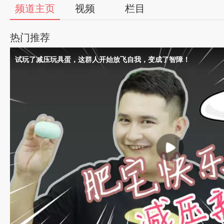
56
频道主页
视频
栏目
视
热门推荐
频
试玩了减压玩具蛋，这群人开始放飞自我，变成了智障！
自
媒
体
出
品
人