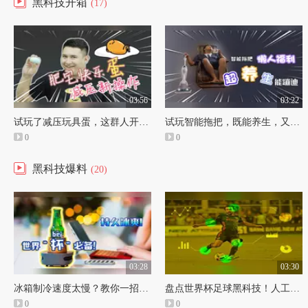
黑科技开箱
(17)
03:56
03:22
试玩了减压玩具蛋，这群人开始放飞自我，变成了智障！
试玩智能拖把，既能养生，又能蹦迪，从此不用操心家务活！
0
0
黑科技爆料
(20)
03:28
03:30
冰箱制冷速度太慢？教你一招，30秒内就能喝到冰冻饮料！
盘点世界杯足球黑科技！人工智能将逐渐替代裁判！
0
0