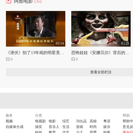
阿图电影
(35)
03:14
03:28
《潜伏》拍了13年戏的明星竟是杀人犯，改名换姓成大腕
恐怖娃娃《安娜贝尔》背后的真实灵异案件
0
0
查看全部栏目
服务
分类
帮助
视频
电视剧
电影
综艺
56出品
高校
粤语
帮助
自媒体分成
搞笑
音乐人
生活
游戏
时尚
娱乐
意见
科技
教育
汽车
少儿
母婴
拍客
平台