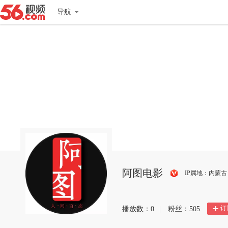
导航
阿图电影
IP属地：内蒙古
搜
狐
订
播放数：
0
|
粉丝：
505