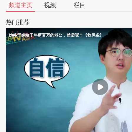
56
频道主页
视频
栏目
视
热门推荐
频
她终于嫁给了年薪百万的老公，然后呢？《救风尘》
自
媒
体
出
品
人