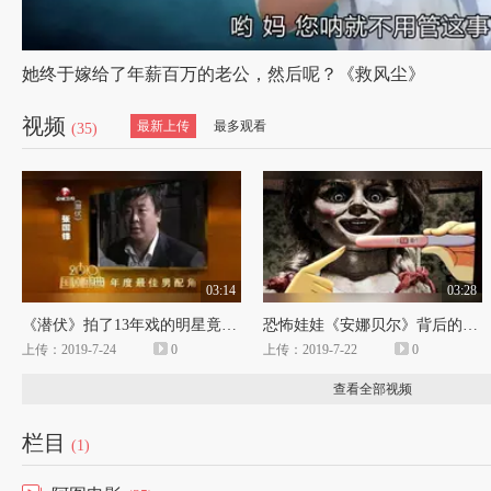
她终于嫁给了年薪百万的老公，然后呢？《救风尘》
视频
最新上传
最多观看
(35)
03:14
03:28
《潜伏》拍了13年戏的明星竟是杀人犯，改名换姓成大腕
恐怖娃娃《安娜贝尔》背后的真实灵异案件
上传：2019-7-24
0
上传：2019-7-22
0
查看全部视频
栏目
(1)