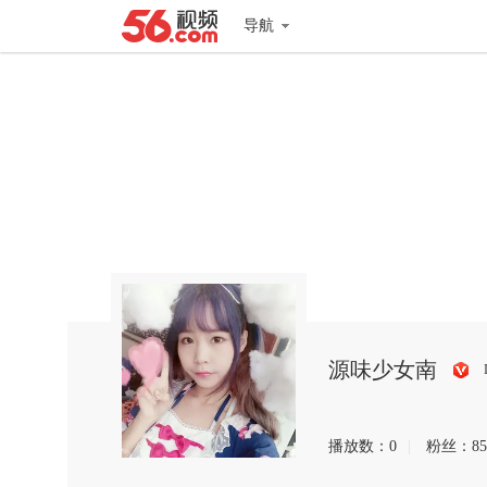
导航
源味少女南
搜
狐
播放数：
0
|
粉丝：
85