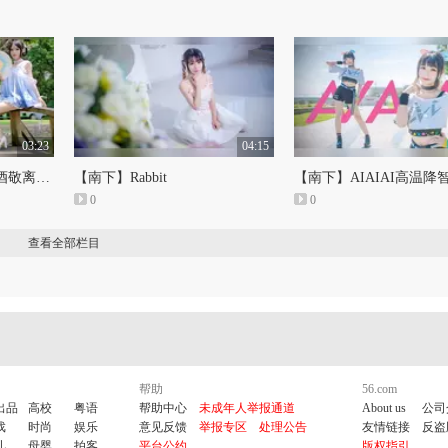
03:23
04:15
【南下】千盏谨一杯浊酒敬离愁~
【南下】Rabbit
【南下】AIAIAI高温降
0
0
查看全部栏目
帮助
56.com
出品
高校
粤语
帮助中心
未成年人举报通道
About us
公司
戏
时尚
娱乐
意见反馈
举报专区
处理公告
友情链接
反盗
儿
母婴
拍客
平台公约
版权指引