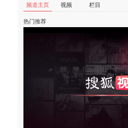
56
频道主页
视频
栏目
视
热门推荐
频
自
媒
体
亮
饱
出
对
品
人