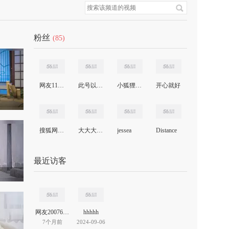
粉丝
(85)
网友11470284384070287
此号以封.勿扰.谢谢合作
小狐狸376581174
开心就好
搜狐网友64890605
大大大大怪
jessea
Distance
最近访客
网友20076399849531965
hhhhh
7个月前
2024-09-06