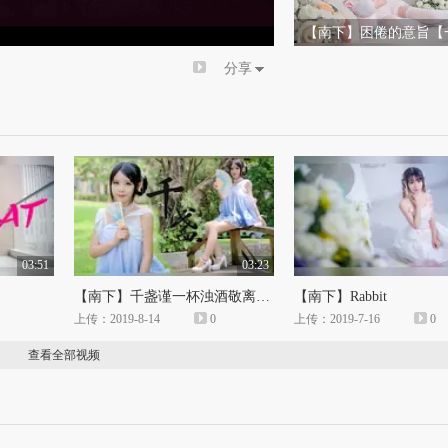
倍速
【南下】困倦的意旨【
觉觉（。)。。。zzz
分享
03:51
03:23
【南下】千盏谨一杯浊酒敬离愁~
【南下】Rabbit
上传：2019-8-14
0
上传：2019-7-16
0
查看全部视频