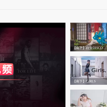
【南下】白金DISCO
度
标准
和度
100
比度
100
【南下】GIRLS