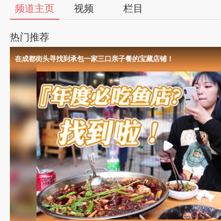
56
频道主页
视频
栏目
视
热门推荐
频
在成都街头寻找到承包一家三口亲子餐的宝藏店铺！
自
媒
体
出
品
人