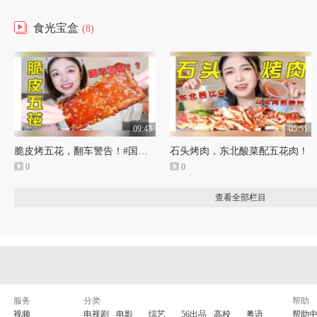
食光宝盒
(8)
09:43
05:51
脆皮烤五花，翻车警告！#国庆七天乐
石头烤肉，东北酸菜配五花肉！
0
0
查看全部栏目
服务
分类
帮助
视频
电视剧
电影
综艺
56出品
高校
粤语
帮助