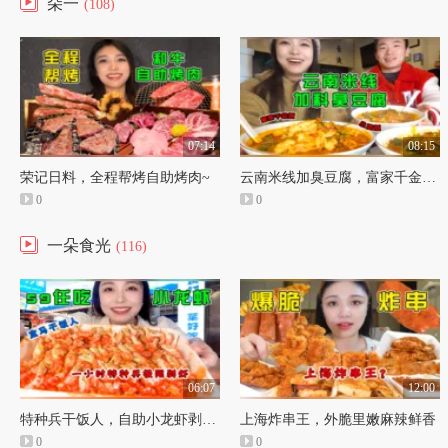
朵一
(108)
07:14
08:15
荣记日料，全程帮烤自助烤肉~
云南米线加臭豆腐，富家千金小资版
0
0
一朵食光
(116)
06:07
12:00
特种兵干饭人，自助小龙虾剥壳到手软
上海炸串王，外脆里嫩麻辣鲜香
0
0