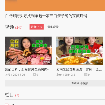
在成都街头寻找到承包一家三口亲子餐的宝藏店铺！
视频
最新上传
最多观看
(240)
07:14
08:15
荣记日料，全程帮烤自助烤肉~
云南米线加臭豆腐，富家千金小资版
上传：2024-3-20
0
上传：2024-2-2
0
查看全部视频
栏目
(3)