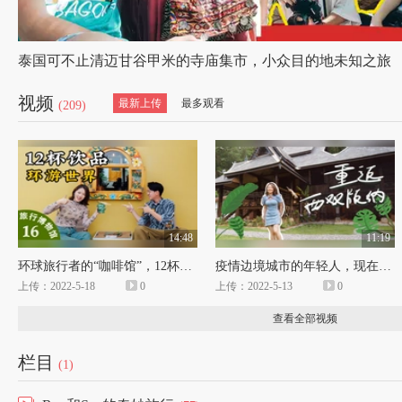
泰国可不止清迈甘谷甲米的寺庙集市，小众目的地未知之旅
视频
最新上传
最多观看
(209)
14:48
11:19
环球旅行者的“咖啡馆”，12杯饮品环游世界！#旅行#饮品
疫情边境城市的年轻人，现在过得怎么样？#旅行#西双版纳
上传：2022-5-18
0
上传：2022-5-13
0
查看全部视频
栏目
(1)