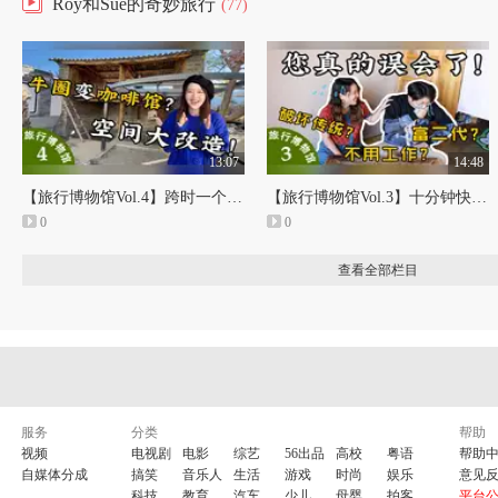
Roy和Sue的奇妙旅行
(77)
13:07
14:48
【旅行博物馆Vol.4】跨时一个半月的拍摄记录……云南老院空间大改造！
【旅行博物馆Vol.3】十分钟快速了解Roy&Sue，和他们的“免费博物馆”！
0
0
查看全部栏目
服务
分类
帮助
视频
电视剧
电影
综艺
56出品
高校
粤语
帮助
自媒体分成
搞笑
音乐人
生活
游戏
时尚
娱乐
意见
科技
教育
汽车
少儿
母婴
拍客
平台