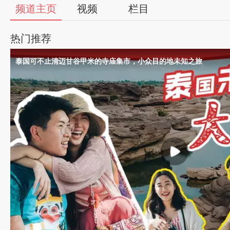
5
频道主页
视频
栏目
热门推荐
泰国可不止清迈甘谷甲米的寺庙集市，小众目的地未知之旅