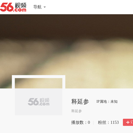
导航
释延参
IP属地：未知
释延参
播放数：
0
|
粉丝：
1153