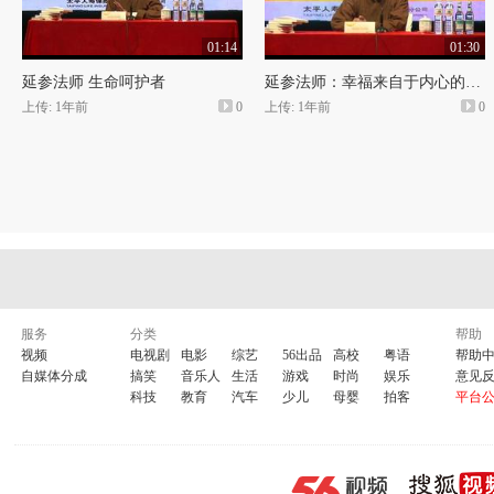
01:14
01:30
延参法师 生命呵护者
延参法师：幸福来自于内心的知足与感恩
上传: 1年前
0
上传: 1年前
0
服务
分类
帮助
视频
电视剧
电影
综艺
56出品
高校
粤语
帮助
自媒体分成
搞笑
音乐人
生活
游戏
时尚
娱乐
意见
科技
教育
汽车
少儿
母婴
拍客
平台