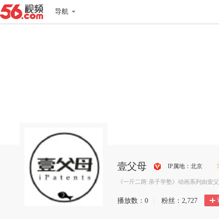
导航
壹父母
IP属地：北京
搜
《一斤二两·亲子学塾》动画系列由壹父母
狐
播放数：
0
|
粉丝：
2,727