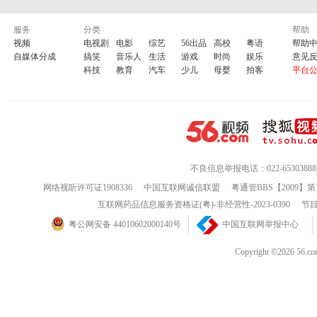
服务
分类
帮助
视频
电视剧
电影
综艺
56出品
高校
粤语
帮助
自媒体分成
搞笑
音乐人
生活
游戏
时尚
娱乐
意见
科技
教育
汽车
少儿
母婴
拍客
平台
不良信息举报电话：022-65303888
网络视听许可证1908336
中国互联网诚信联盟
粤通管BBS【2009】第
互联网药品信息服务资格证(粤)-非经营性-2023-0390
节目
粤公网安备 44010602000140号
中国互联网举报中心
Copyright ©202