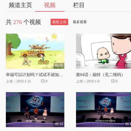
56
频道主页
视频
栏目
视
共
276
个视频
最新上传
最多观看
频
自
媒
06:26
04:
幸福可以计划吗？试试不就知道了
第84话：福特（无二维码）
体
上传：2019-1-31
0
上传：2019-1-8
0
出
品
人
06:14
06: