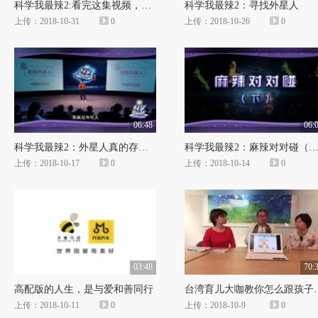
科学我最辣2:看完这集视频，你会比昨天更博学
科学我最辣2：寻找外星人
上传：2018-10-31
0
上传：2018-10-26
0
06:48
06:
科学我最辣2：外星人真的存在吗
科学我最辣2：麻辣对对碰（
上传：2018-10-17
0
上传：2018-10-14
0
03:48
70:
高配版的人生，是与爱和善同行
台湾育儿大咖教
上传：2018-10-11
0
上传：2018-10-9
0