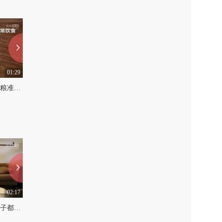
01:29
01:09
减脂？增肌？选这几种粗粮准没错！
你绝对不知道的9个“蛋蛋”冷知识
0
0
02:17
02:16
男友打游戏时，12星座妹子都做何反应？
#12星座#12星座女生醉酒后的表现，真心觉得准！
0
0