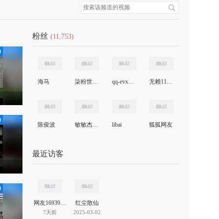
粉丝
(11,753)
海马
柒粉世家Z里
qq-evxpayeoay
无赖1143在搜狐
陈俊波
敏敏杰克逊
libai
狐狐网友
最近访客
网友16939737528468480
红尘散仙
7天前
2025-03-02