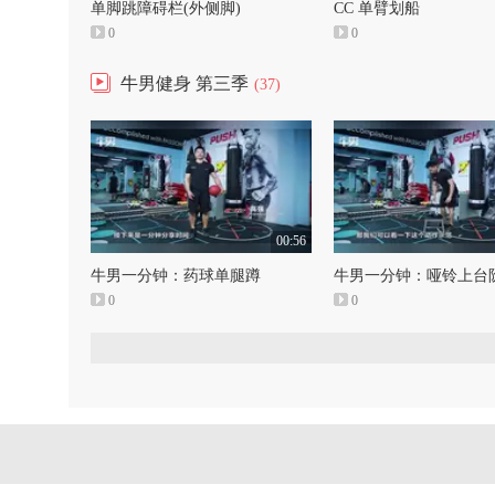
单脚跳障碍栏(外侧脚)
CC 单臂划船
0
0
牛男健身 第三季
(37)
00:56
牛男一分钟：药球单腿蹲
牛男一分钟：哑铃上台
0
0