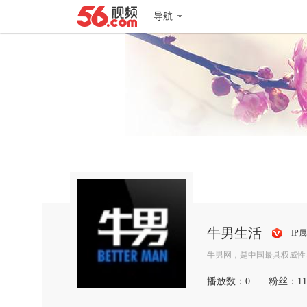
导航
牛男生活
IP
搜
牛男网，是中国最具权威性与
狐
播放数：
0
|
粉丝：
11