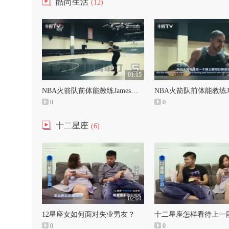
酷尚生活
(12)
01:15
NBA火箭队前体能教练James教你打篮球！10个无解背身单打动作教学，虐暴球场无压力！
0
0
十二星座
(6)
02:04
12星座女如何面对失业男友？
0
0