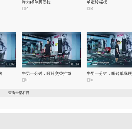
弹力绳单脚硬拉
单壶铃摇摆
0
0
01:09
01:14
阶
牛男一分钟：哑铃交替推举
牛男一分钟：哑铃单腿硬
0
0
查看全部栏目