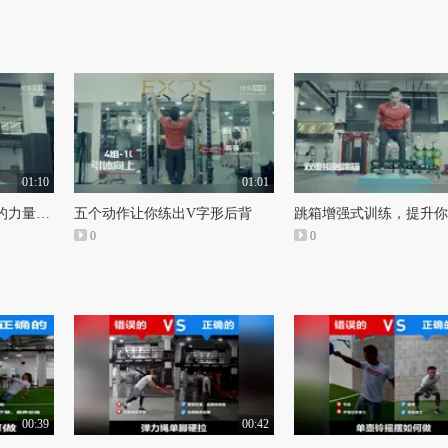
01:10
01:01
壶铃训练：指尖到脚尖的力量Show；5个壶铃力量训练加强你的髋部伸展能力！
五个动作让你练出V字形后背
0
0
00:39
00:42