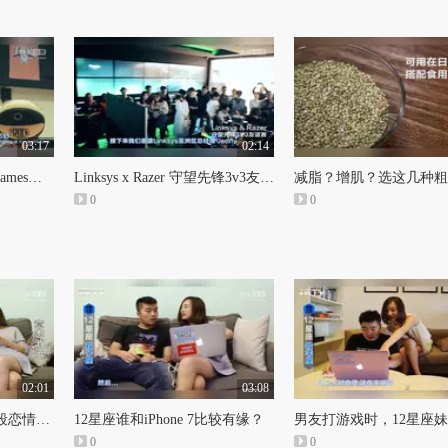
03:17
02:14
NBA火箭队前体能教练James独家运球训练方法大揭密！
Linksys x Razer 守望先锋3v3友谊赛
0
0
02:01
03:08
十二星座怎样看待上一段恋情的？
12星座谁和iPhone 7比较有缘？
0
0