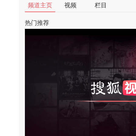
56
频道主页
视频
栏目
视
热门推荐
频
自
媒
体
亮
饱
出
对
品
人