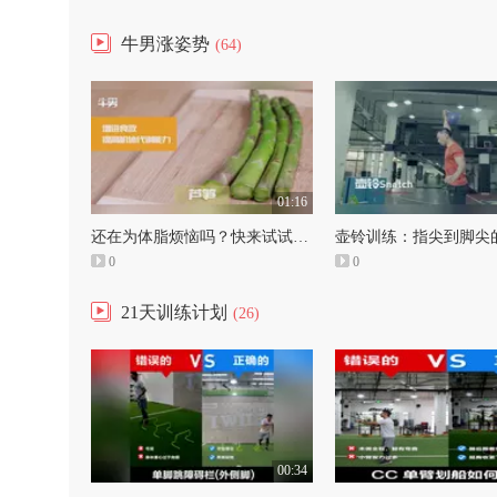
牛男涨姿势
(64)
01:16
还在为体脂烦恼吗？快来试试这些全球公认效果最好的10大减脂食物！
0
0
21天训练计划
(26)
00:34