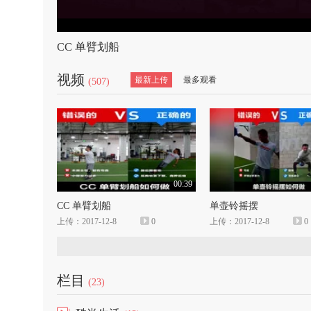
CC 单臂划船
视频
最新上传
最多观看
(507)
00:39
CC 单臂划船
单壶铃摇摆
上传：2017-12-8
0
上传：2017-12-8
0
栏目
(23)