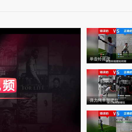
单壶铃摇摆
度
标准
和度
100
比度
100
弹力绳单脚硬拉