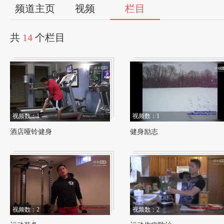
56
频道主页
视频
栏目
视
共
14
个栏目
频
自
媒
视频数：1
视频数：1
体
酒店哑铃健身
健身励志
出
品
人
视频数：2
视频数：2