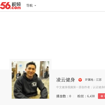
导航
凌云健身
IP属地：江苏
搜
中文健身视频第一原创作者；认证健身教
狐
播放数：
0
|
粉丝：
6,438