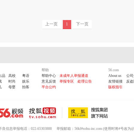
上一页
1
下一页
帮助
56.com
出品
高校
粤语
帮助中心
未成年人举报通道
About us
公司
戏
时尚
娱乐
意见反馈
举报专区
处理公告
友情链接
反盗
儿
母婴
拍客
平台公约
版权指引
不良信息举报电话：022-65303888
举报邮箱：56kf#sohu-inc.com (使用时将#号改为@