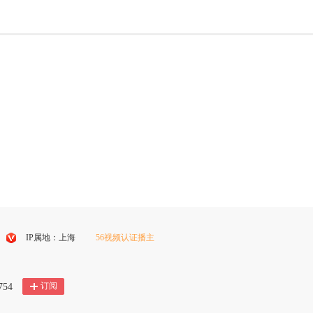
IP属地：上海
56视频认证播主
搜
狐
订阅
754