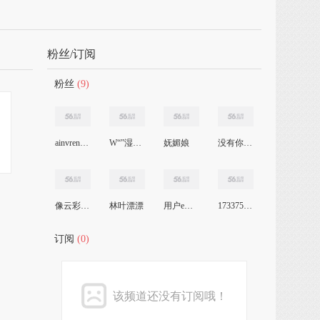
粉丝/订阅
粉丝
(9)
ainvrenhao
W“”湿了天空
妩媚娘
没有你的城市
像云彩一样
林叶漂漂
用户ewc0isn61b
1733753969
订阅
(0)
该频道还没有订阅哦！