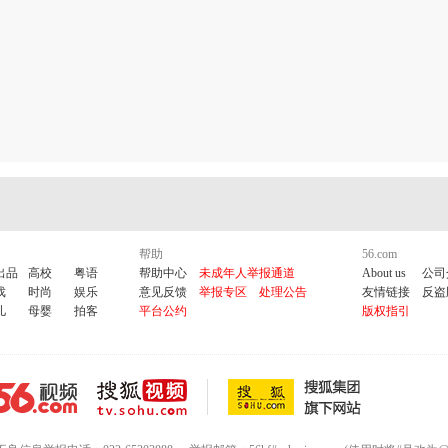
帮助
56.com
出品
高校
粤语
帮助中心
未成年人举报通道
About us
公司
戏
时尚
娱乐
意见反馈
举报专区
处理公告
友情链接
反盗
儿
母婴
拍客
平台公约
版权指引