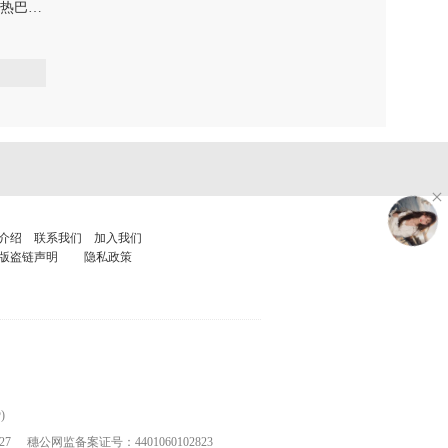
是真吃货还是甲亢，迪丽热巴的吃货人设比baby的假脸还尴尬！
杨紫的整容脸不见了，刘涛颧骨降低了，王子文却眼窝更凹陷了，欢乐颂五美再次集体变脸！
0
介绍
联系我们
加入我们
版盗链声明
隐私政策
)
27
穗公网监备案证号：4401060102823