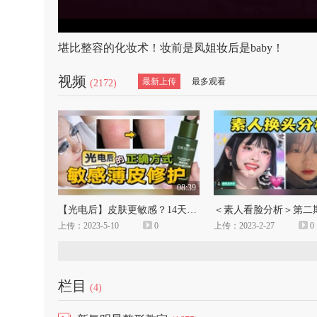
堪比整容的化妆术！妆前是凤姐妆后是baby！
视频
最新上传
最多观看
(2172)
08:39
【光电后】皮肤更敏感？14天精华实测，薄皮修护的正确打开方式！
＜素人看脸分析＞第二
上传：2023-5-10
0
上传：2023-2-27
0
栏目
(4)