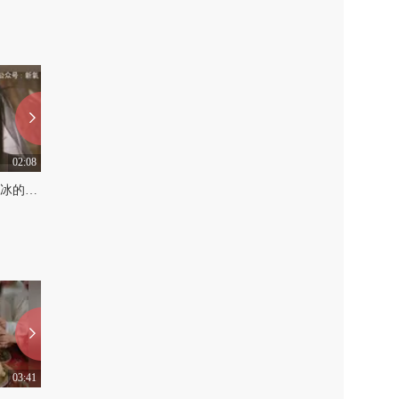
02:08
02:08
张馨予的妖精角色和范冰冰的妖精角色中间差了100个刘诗诗
鹿晗娜扎没CP感，这些才是经典CP，最后一对儿亮了...
0
0
03:41
03:08