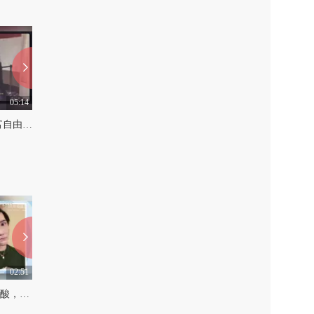
05:14
04:52
【美人力量】CLamp:财富自由还是要和闺蜜一起！#魔卡少女樱#潮流
【顶壕审美】什么样的一张脸，能让世界首富一见钟情，抛弃发妻？#择偶#富豪
0
0
02:51
02:52
刘梓晨融掉脸上50针玻尿酸，一夜之间3D脸变2D
这届快男被整容脸和变性人承包了，奇葩太多！
0
0