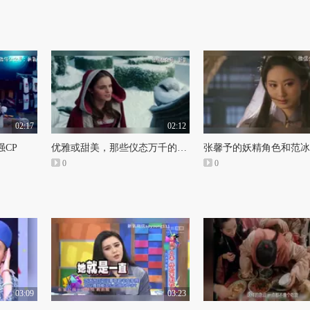
02:17
02:12
CP
优雅或甜美，那些仪态万千的公主们
0
0
03:09
03:23