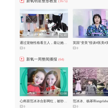
新氧明星整形教室
(1675)
02:41
通过宠物性格看主人，最让她心动的修狗和主人是？#约会#宠物
英国“变美”怪谈#医美#
0
0
新氧一周整闻播报
(64)
03:08
心疼跟范冰冰合影网红，被秒到粉碎性骨折
0
0