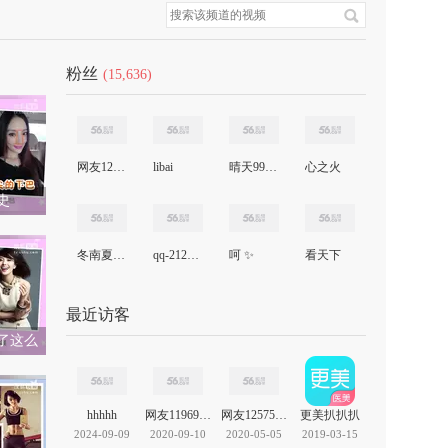
粉丝
(15,636)
网友12575642899893043
libai
晴天99168
心之火
史
冬南夏北任鸟飞
qq-2125559
呵 ✨
看天下
最近访客
了这么
hhhhh
网友11969766820669972
网友12575642899893043
更美扒扒扒
2024-09-09
2020-09-10
2020-05-05
2019-03-15