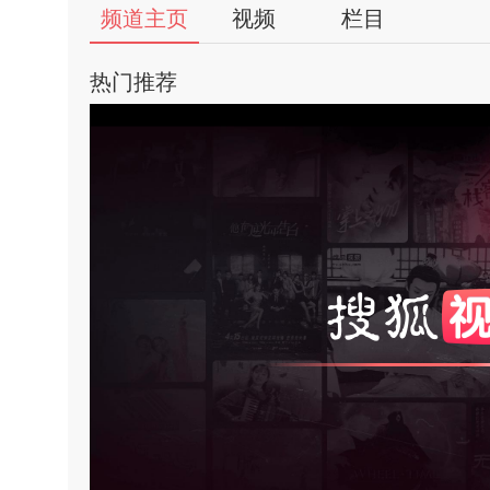
56
频道主页
视频
栏目
视
热门推荐
频
自
媒
体
亮
饱
出
对
品
人