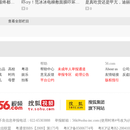
没想到整形过度的女星最终都变成了蔡明和赵忠祥
吓cry！范冰冰电梯敷面膜吓坏吃瓜群众这些随时随地敷面膜的女明星真是醉了！
0
0
查看全部栏目
帮助
56.com
出品
高校
粤语
帮助中心
未成年人举报通道
About us
公司
戏
时尚
娱乐
意见反馈
举报专区
处理公告
友情链接
反盗
儿
母婴
拍客
平台公约
版权指引
不良信息举报电话：022-65303888
举报邮箱：56kf#sohu-inc.com (使用时将#号改为@
诚信联盟
粤通管BBS【2009】第175号
粤ICP备05006774号
粤ICP证粤B2-200410