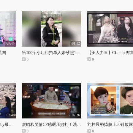
07:44
01:12
英国
给100个小姐姐拍单人婚纱照12/100 谁让你容貌焦虑#反容貌焦虑#婚纱照
0
0
02:45
02:26
范冰冰、杨幂和angelababy最想删除的照片！
鹿晗和吴倩CP感碾压娜扎！洗个澡都能萌出新高度！
0
0