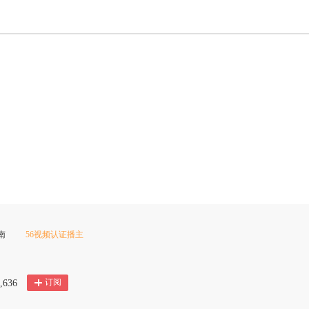
南
56视频认证播主
订阅
,636