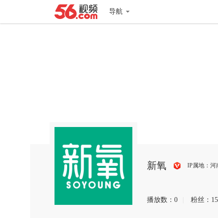
导航
新氧
IP属地：河
搜
狐
播放数：
0
|
粉丝：
15