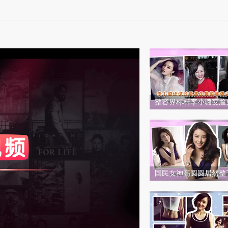
整容界标杆李小璐变脸
度
标准
和度
100
比度
100
国民女神高圆圆居然整
多？