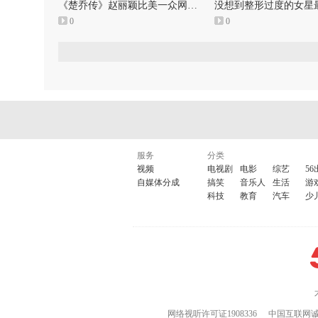
《楚乔传》赵丽颖比美一众网红蛇精脸
0
0
服务
分类
视频
电视剧
电影
综艺
56
自媒体分成
搞笑
音乐人
生活
游
科技
教育
汽车
少
网络视听许可证1908336
中国互联网