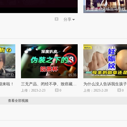
倍速
袁姗姗40天练出马甲线
嘴整容翻身变女神！
分享
07:12
05:35
期来啦！
三无产品、闭经不孕、致癌藏du？这些非法电子烟简直不要太离谱！
上传：2023-2-23
0
上传：2023-2-20
0
查看全部视频