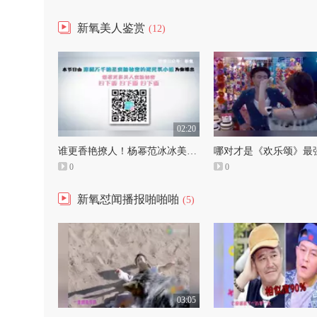
新氧美人鉴赏
(12)
02:20
谁更香艳撩人！杨幂范冰冰美人出浴大PK
哪对才是《欢乐颂》最强
0
0
新氧怼闻播报啪啪啪
(5)
03:05