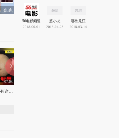
，香肠
56电影频道
怒小龙
鄠邑龙江
2018-06-01
2018-04-23
2018-03-14
07:03
07:52
为什么没人告诉我生孩子有这么痛苦？！
至本PK且初？不站队只吃瓜！争议卸妆膏7人测评，谁赢了？
国外抗老这么野？皱纹一
上传：2023-2-13
0
上传：2023-2-10
0