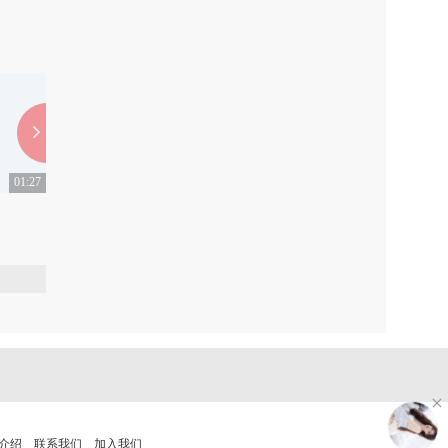
01:27
01:17
不要怕！七大妙招让你不再抽筋~
6招防辐射斑
0
0
介绍
联系我们
加入我们