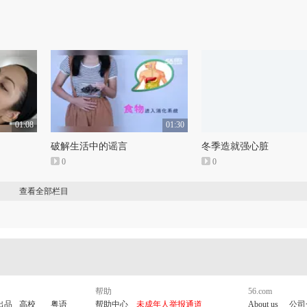
01:08
01:30
破解生活中的谣言
冬季造就强心脏
0
0
查看全部栏目
帮助
56.com
出品
高校
粤语
帮助中心
未成年人举报通道
About us
公司