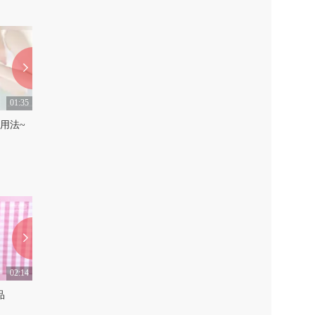
01:35
01:23
用法~
不必烦恼！衣服变黄有妙招~
想梦见爱人，可以这样做
0
0
02:14
01:45
品
你绝对没见过的方便面新做法
0