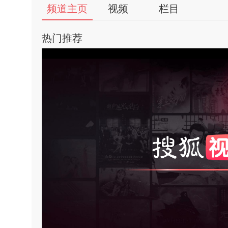
频道主页
视频
栏目
热门推荐
亮
饱
对