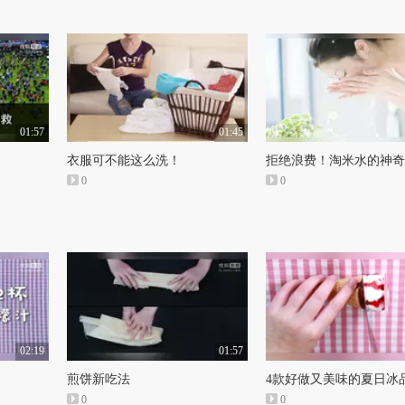
01:57
01:45
衣服可不能这么洗！
拒绝浪费！淘米水的神奇
0
0
02:19
01:57
煎饼新吃法
4款好做又美味的夏日冰
0
0