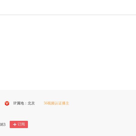
l
IP属地：北京
56视频认证播主
搜
狐
订阅
083