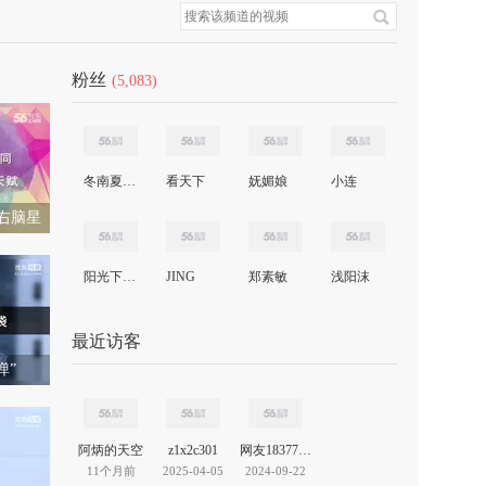
粉丝
(5,083)
冬南夏北任鸟飞
看天下
妩媚娘
小连
右脑星
阳光下的微笑
JING
郑素敏
浅阳沫
最近访客
弹”
阿炳的天空
z1x2c301
网友18377894282494812
11个月前
2025-04-05
2024-09-22