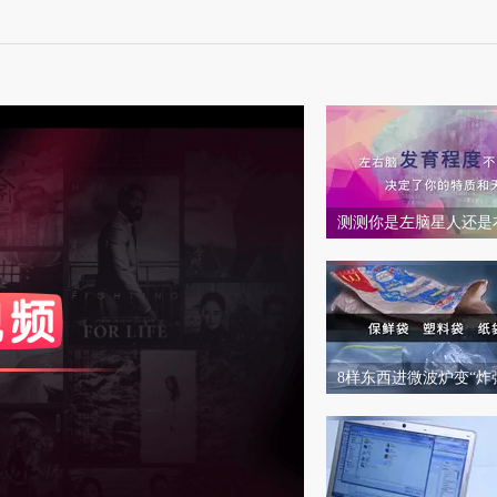
56
视
频
自
测测你是左脑星人还是
媒
体
度
标准
和度
100
出
比度
100
8样东西进微波炉变“炸
品
人