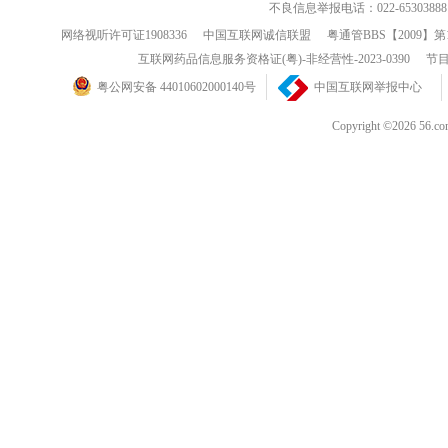
不良信息举报电话：022-65303888
网络视听许可证1908336
中国互联网诚信联盟
粤通管BBS【2009】第
互联网药品信息服务资格证(粤)-非经营性-2023-0390
节目
粤公网安备 44010602000140号
中国互联网举报中心
Copyright ©202