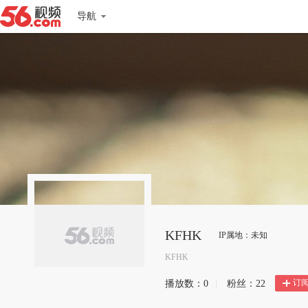
导航
KFHK
IP属地：未知
KFHK
订
播放数：
0
|
粉丝：
22