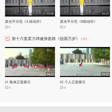
03:08
03:25
莫光平示范《A 组动作》
莫光平示范《B组动作》
0
0
第十六套柔力球健身套路《祖国万岁》
(16)
04:37
04:19
01 集体正面展示
02 个人正面展示
0
0