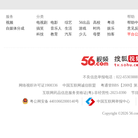
服务
分类
帮助
视频
电视剧
电影
综艺
56出品
高校
粤语
帮助
自媒体分成
搞笑
音乐人
生活
游戏
时尚
娱乐
意见
科技
教育
汽车
少儿
母婴
拍客
平台
不良信息举报电话：022-65303888
网络视听许可证1908336
中国互联网诚信联盟
粤通管BBS【2009】第
互联网药品信息服务资格证(粤)-非经营性-2023-0390
节目
粤公网安备 44010602000140号
中国互联网举报中心
Copyright ©202