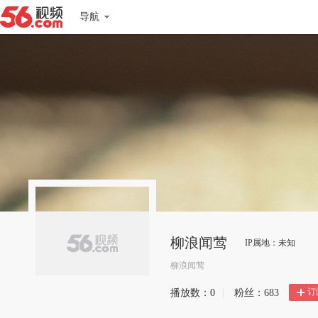
导航
柳浪闻莺
IP属地：未知
柳浪闻莺
订
播放数：
0
|
粉丝：
683