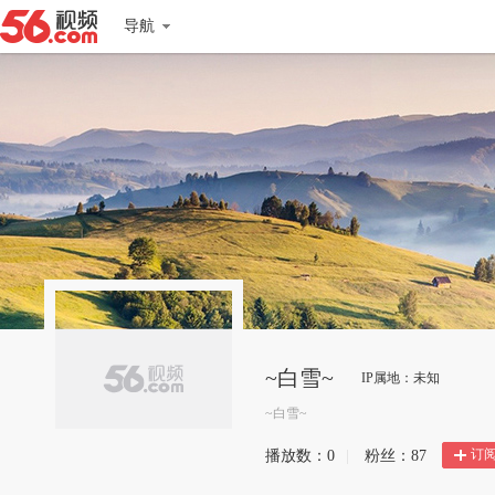
导航
~白雪~
IP属地：未知
~白雪~
订
播放数：
0
|
粉丝：
87