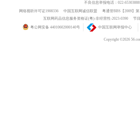
不良信息举报电话：022-65303888
网络视听许可证1908336
中国互联网诚信联盟
粤通管BBS【2009】第
互联网药品信息服务资格证(粤)-非经营性-2023-0390
节目
粤公网安备 44010602000140号
中国互联网举报中心
Copyright ©202