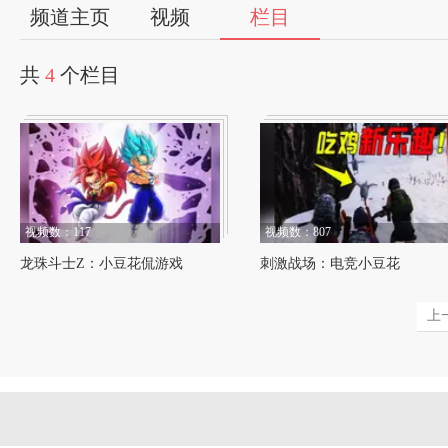
56
频道主页
视频
栏目
视
共
4
个栏目
频
自
媒
视频数：117
视频数：807
体
龙珠斗士Z：小豆花侃游戏
刺激战场：电竞小豆花
出
上
品
人