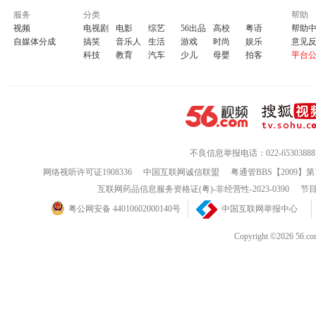
服务
分类
帮助
视频
电视剧
电影
综艺
56出品
高校
粤语
帮助
自媒体分成
搞笑
音乐人
生活
游戏
时尚
娱乐
意见
科技
教育
汽车
少儿
母婴
拍客
平台
不良信息举报电话：022-65303888
网络视听许可证1908336
中国互联网诚信联盟
粤通管BBS【2009】第
互联网药品信息服务资格证(粤)-非经营性-2023-0390
节目
粤公网安备 44010602000140号
中国互联网举报中心
Copyright ©202