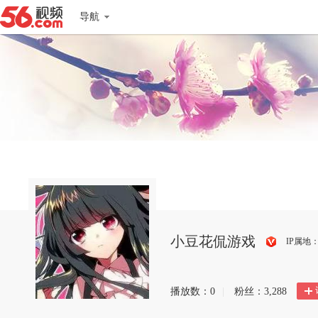
导航
小豆花侃游戏
IP属地
搜
狐
播放数：
0
|
粉丝：
3,288