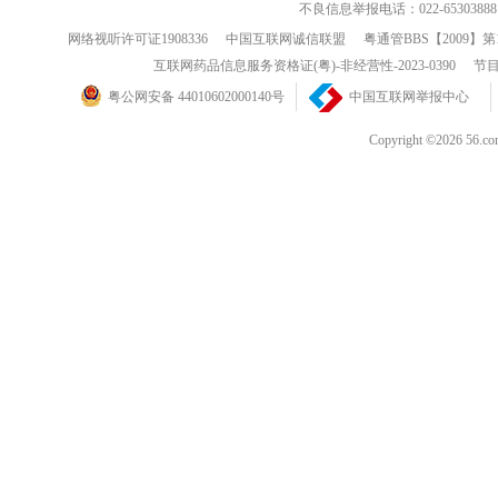
不良信息举报电话：022-65303888
网络视听许可证1908336
中国互联网诚信联盟
粤通管BBS【2009】第
互联网药品信息服务资格证(粤)-非经营性-2023-0390
节目
粤公网安备 44010602000140号
中国互联网举报中心
Copyright ©202