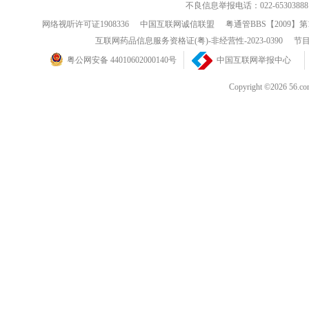
不良信息举报电话：022-65303888
网络视听许可证1908336
中国互联网诚信联盟
粤通管BBS【2009】第
互联网药品信息服务资格证(粤)-非经营性-2023-0390
节目
粤公网安备 44010602000140号
中国互联网举报中心
Copyright ©202