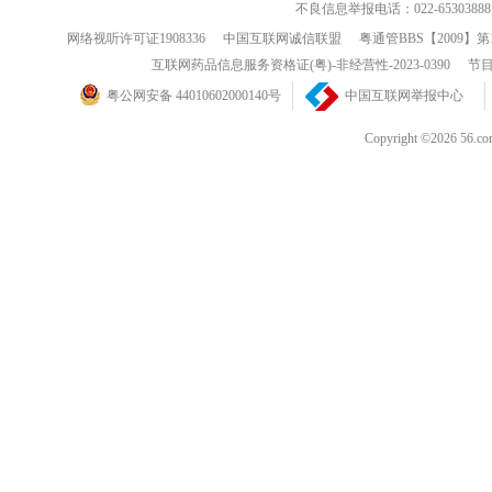
不良信息举报电话：022-65303888
网络视听许可证1908336
中国互联网诚信联盟
粤通管BBS【2009】第
互联网药品信息服务资格证(粤)-非经营性-2023-0390
节目
粤公网安备 44010602000140号
中国互联网举报中心
Copyright ©202