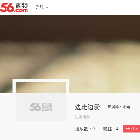
导航
边走边爱
IP属地：未知
边走边爱
订阅
播放数：
0
|
粉丝：
4