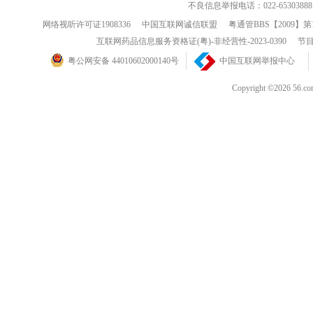
不良信息举报电话：022-65303888
网络视听许可证1908336
中国互联网诚信联盟
粤通管BBS【2009】第
互联网药品信息服务资格证(粤)-非经营性-2023-0390
节目
粤公网安备 44010602000140号
中国互联网举报中心
Copyright ©202