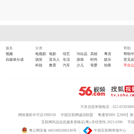
服务
分类
帮助
视频
电视剧
电影
综艺
56出品
高校
粤语
帮助
自媒体分成
搞笑
音乐人
生活
游戏
时尚
娱乐
意见
科技
教育
汽车
少儿
母婴
拍客
平台
不良信息举报电话：022-65303888
网络视听许可证1908336
中国互联网诚信联盟
粤通管BBS【2009】第
互联网药品信息服务资格证(粤)-非经营性-2023-0390
节目
粤公网安备 44010602000140号
中国互联网举报中心