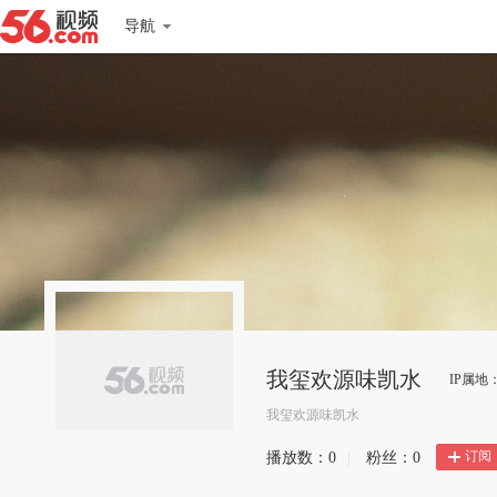
导航
我玺欢源味凯水
IP属地
我玺欢源味凯水
订阅
播放数：
0
|
粉丝：
0