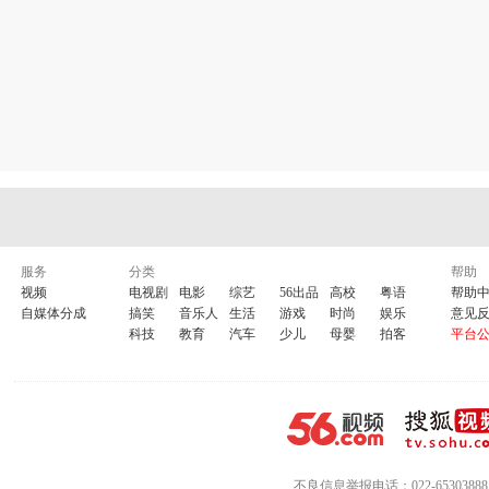
服务
分类
帮助
视频
电视剧
电影
综艺
56出品
高校
粤语
帮助
自媒体分成
搞笑
音乐人
生活
游戏
时尚
娱乐
意见
科技
教育
汽车
少儿
母婴
拍客
平台
不良信息举报电话：022-65303888