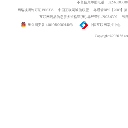
不良信息举报电话：022-65303888
网络视听许可证1908336
中国互联网诚信联盟
粤通管BBS【2009】第
互联网药品信息服务资格证(粤)-非经营性-2023-0390
节目
粤公网安备 44010602000140号
中国互联网举报中心
Copyright ©202