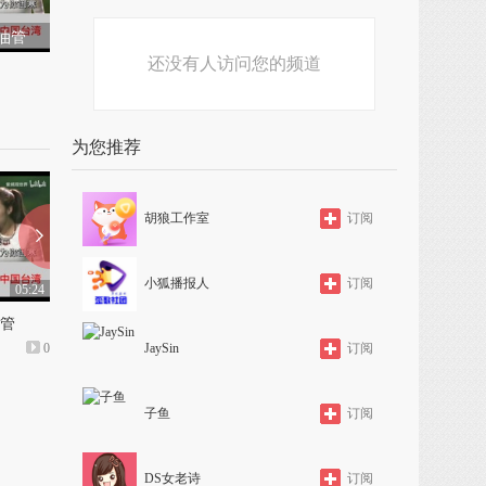
油管
还没有人访问您的频道
为您推荐
胡狼工作室
订阅
小狐播报人
订阅
05:24
07:59
管
❀2纯
冯提莫《一人我饮酒醉》
0
上传: 6个月前
JaySin
0
上传: 6个月前
订阅
子鱼
订阅
DS女老诗
订阅