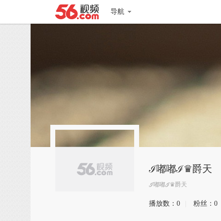
导航
ℐ嘟嘟ℐ♛爵天
ℐ嘟嘟ℐ♛爵天
播放数：
0
|
粉丝：
0