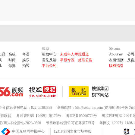
帮助
56.com
出品
高校
粤语
帮助中心
未成年人举报通道
About us
公司
戏
时尚
娱乐
意见反馈
举报专区
处理公告
友情链接
反盗
儿
母婴
拍客
平台公约
版权指引
不良信息举报电话：022-65303888
举报邮箱：56kf#sohu-inc.com (使用时将#号改为@
诚信联盟
粤通管BBS【2009】第175号
粤ICP备05006774号
粤ICP证粤B2-200410
-非经营性-2023-0390
节目制作经营许可证粤第735号
粤网文〔2025〕1186-
中国互联网举报中心
12318全国文化市场举报