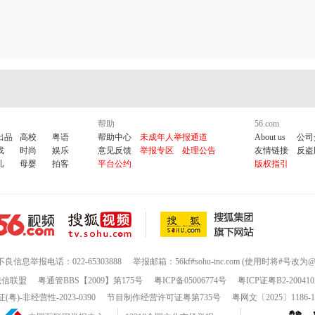
帮助
56.com
出品
高校
粤语
帮助中心
未成年人举报通道
About us
公司
戏
时尚
娱乐
意见反馈
举报专区
处理公告
友情链接
反盗
儿
母婴
拍客
平台公约
版权指引
不良信息举报电话：022-65303888
举报邮箱：56kf#sohu-inc.com (使用时将#号改为@
诚信联盟
粤通管BBS【2009】第175号
粤ICP备05006774号
粤ICP证粤B2-200410
-非经营性-2023-0390
节目制作经营许可证粤第735号
粤网文〔2025〕1186-