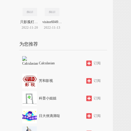
只影孤灯谁为伴
visitor604905722
2022-11-20
2022-11-13
为您推荐
Calculasian
订阅
芳和影视
订阅
科普小姐姐
订阅
日大侠滴滴哒
订阅