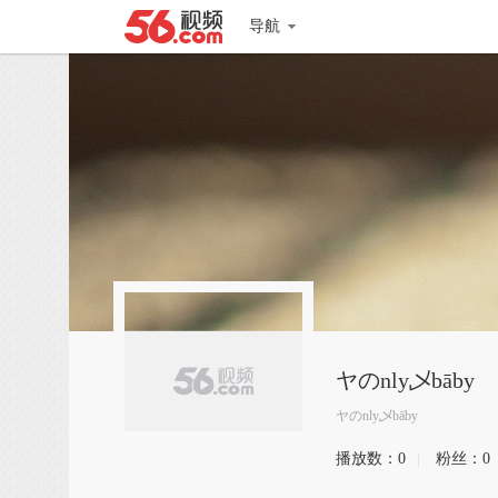
导航
ヤのnly乄bāby
ヤのnly乄bāby
播放数：
0
|
粉丝：
0