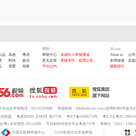
帮助
56.com
出品
高校
粤语
帮助中心
未成年人举报通道
About us
公司
戏
时尚
娱乐
意见反馈
举报专区
处理公告
友情链接
反盗
儿
母婴
拍客
平台公约
版权指引
不良信息举报电话：022-65303888
举报邮箱：56kf#sohu-inc.com (使用时将#号改为@
诚信联盟
粤通管BBS【2009】第175号
粤ICP备05006774号
粤ICP证粤B2-200410
-非经营性-2023-0390
节目制作经营许可证粤第735号
粤网文〔2025〕1186-
中国互联网举报中心
12318全国文化市场举报