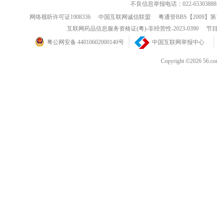
不良信息举报电话：022-65303888
网络视听许可证1908336
中国互联网诚信联盟
粤通管BBS【2009】第
互联网药品信息服务资格证(粤)-非经营性-2023-0390
节目
粤公网安备 44010602000140号
中国互联网举报中心
Copyright ©202