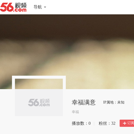
导航
幸福满意
IP属地：未知
幸福
订
播放数：
0
|
粉丝：
32