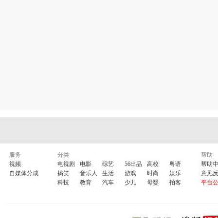
服务
分类
帮助
视频
电视剧
电影
综艺
56出品
高校
粤语
帮助
自媒体分成
搞笑
音乐人
生活
游戏
时尚
娱乐
意见
科技
教育
汽车
少儿
母婴
拍客
平台