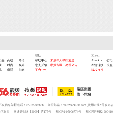
帮助
56.com
出品
高校
粤语
帮助中心
未成年人举报通道
About us
公司
戏
时尚
娱乐
意见反馈
举报专区
处理公告
友情链接
反盗
儿
母婴
拍客
平台公约
版权指引
不良信息举报电话：022-65303888
举报邮箱：56kf#sohu-inc.com (使用时将#号改为@
诚信联盟
粤通管BBS【2009】第175号
粤ICP备05006774号
粤ICP证粤B2-200410