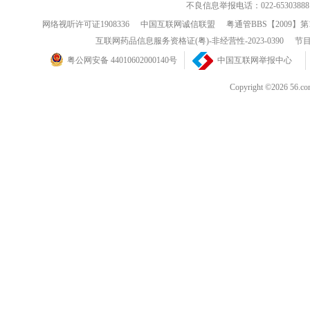
不良信息举报电话：022-65303888
网络视听许可证1908336
中国互联网诚信联盟
粤通管BBS【2009】第
互联网药品信息服务资格证(粤)-非经营性-2023-0390
节目
粤公网安备 44010602000140号
中国互联网举报中心
Copyright ©202