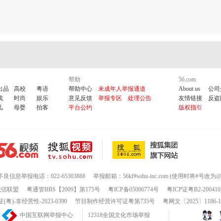
帮助
56.com
出品
高校
粤语
帮助中心
未成年人举报通道
About us
公司
戏
时尚
娱乐
意见反馈
举报专区
处理公告
友情链接
反盗
儿
母婴
拍客
平台公约
版权指引
不良信息举报电话：022-65303888
举报邮箱：56kf#sohu-inc.com (使用时将#号改为@
诚信联盟
粤通管BBS【2009】第175号
粤ICP备05006774号
粤ICP证粤B2-200410
-非经营性-2023-0390
节目制作经营许可证粤第735号
粤网文〔2025〕1186-
中国互联网举报中心
12318全国文化市场举报