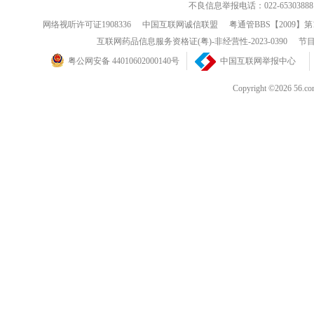
不良信息举报电话：022-65303888
网络视听许可证1908336
中国互联网诚信联盟
粤通管BBS【2009】第
互联网药品信息服务资格证(粤)-非经营性-2023-0390
节目
粤公网安备 44010602000140号
中国互联网举报中心
Copyright ©202