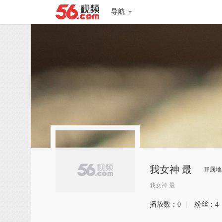
导航
我女神 最
IP属
我女神 最
播放数：
0
|
粉丝：
4