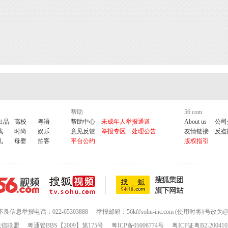
帮助
56.com
出品
高校
粤语
帮助中心
未成年人举报通道
About us
公司
戏
时尚
娱乐
意见反馈
举报专区
处理公告
友情链接
反盗
儿
母婴
拍客
平台公约
版权指引
不良信息举报电话：022-65303888
举报邮箱：56kf#sohu-inc.com (使用时将#号改为@
诚信联盟
粤通管BBS【2009】第175号
粤ICP备05006774号
粤ICP证粤B2-200410