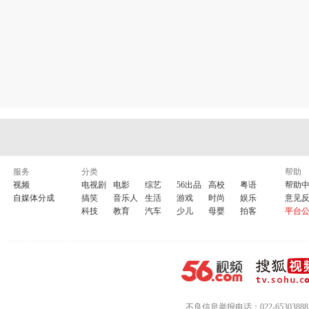
服务
分类
帮助
视频
电视剧
电影
综艺
56出品
高校
粤语
帮助
自媒体分成
搞笑
音乐人
生活
游戏
时尚
娱乐
意见
科技
教育
汽车
少儿
母婴
拍客
平台
不良信息举报电话：022-65303888